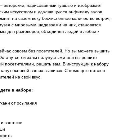
 – авторский, нарисованный гуашью и изображает
ским искусством и удаляющуюся анфиладу залов
омнят на своем веку бесчисленное количество встреч,
музея с мировыми шедеврами на них, становятся
мы для разговоров, объединяя людей в любви к
сейчас совсем без посетителей. Но вы можете вышить
Останутся ли залы полупустыми или вы решите
й посетителями, решать вам. В инструкции к набору
станут основой ваших вышивок. С помощью ниток и
ителей на свой вкус.
дете в наборе:
ткани от осыпания
 и застежки
оши
онфеты